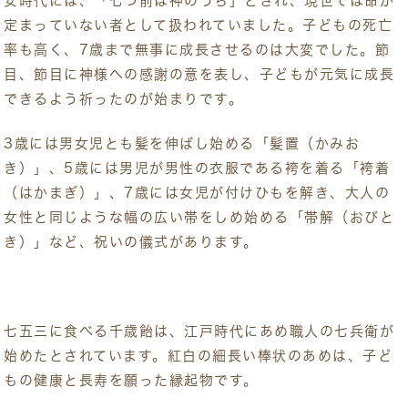
安時代には、「七つ前は神のうち」とされ、現世では命が
定まっていない者として扱われていました。子どもの死亡
率も高く、7歳まで無事に成長させるのは大変でした。節
目、節目に神様への感謝の意を表し、子どもが元気に成長
できるよう祈ったのが始まりです。
3歳には男女児とも髪を伸ばし始める「髪置（かみお
き）」、5歳には男児が男性の衣服である袴を着る「袴着
（はかまぎ）」、7歳には女児が付けひもを解き、大人の
女性と同じような幅の広い帯をしめ始める「帯解（おびと
き）」など、祝いの儀式があります。
七五三に食べる千歳飴は、江戸時代にあめ職人の七兵衛が
始めたとされています。紅白の細長い棒状のあめは、子ど
もの健康と長寿を願った縁起物です。